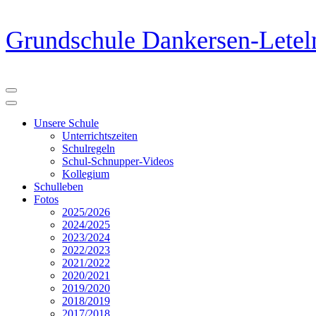
Zum
Grundschule Dankersen-Letel
Inhalt
springen
(Eingabetaste
drücken)
Unsere Schule
Unterrichtszeiten
Schulregeln
Schul-Schnupper-Videos
Kollegium
Schulleben
Fotos
2025/2026
2024/2025
2023/2024
2022/2023
2021/2022
2020/2021
2019/2020
2018/2019
2017/2018