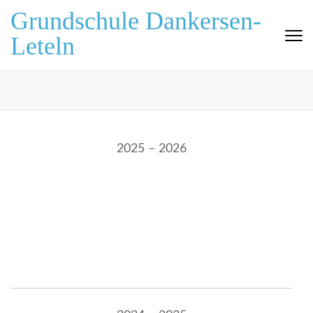
Zum
Grundschule Dankersen-
Inhalt
Leteln
springen
(Eingabetaste
drücken)
2025 – 2026