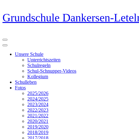
Zum
Grundschule Dankersen-Letel
Inhalt
springen
(Eingabetaste
drücken)
Unsere Schule
Unterrichtszeiten
Schulregeln
Schul-Schnupper-Videos
Kollegium
Schulleben
Fotos
2025/2026
2024/2025
2023/2024
2022/2023
2021/2022
2020/2021
2019/2020
2018/2019
2017/2018