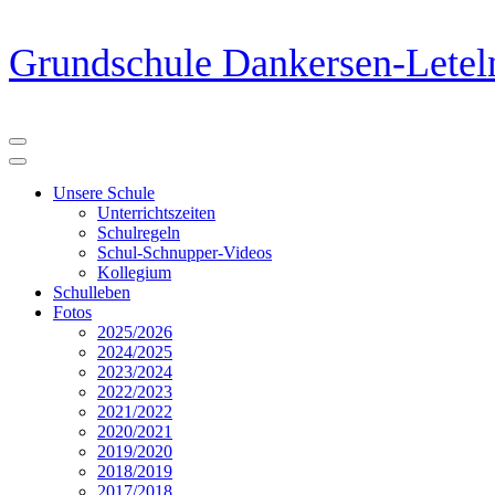
Zum
Grundschule Dankersen-Letel
Inhalt
springen
(Eingabetaste
drücken)
Unsere Schule
Unterrichtszeiten
Schulregeln
Schul-Schnupper-Videos
Kollegium
Schulleben
Fotos
2025/2026
2024/2025
2023/2024
2022/2023
2021/2022
2020/2021
2019/2020
2018/2019
2017/2018