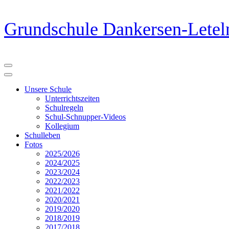
Zum
Grundschule Dankersen-Letel
Inhalt
springen
(Eingabetaste
drücken)
Unsere Schule
Unterrichtszeiten
Schulregeln
Schul-Schnupper-Videos
Kollegium
Schulleben
Fotos
2025/2026
2024/2025
2023/2024
2022/2023
2021/2022
2020/2021
2019/2020
2018/2019
2017/2018