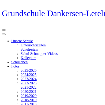
Zum
Grundschule Dankersen-Letel
Inhalt
springen
(Eingabetaste
drücken)
Unsere Schule
Unterrichtszeiten
Schulregeln
Schul-Schnupper-Videos
Kollegium
Schulleben
Fotos
2025/2026
2024/2025
2023/2024
2022/2023
2021/2022
2020/2021
2019/2020
2018/2019
2017/2018