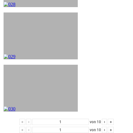
«
‹
von
10
›
»
«
‹
von
10
›
»