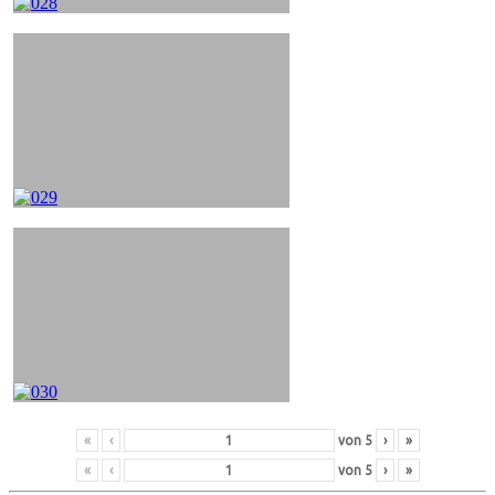
«
‹
von
5
›
»
«
‹
von
5
›
»