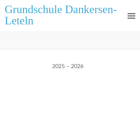
Zum
Grundschule Dankersen-
Inhalt
Leteln
springen
(Eingabetaste
drücken)
2025 – 2026