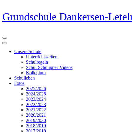
Zum
Grundschule Dankersen-Letel
Inhalt
springen
(Eingabetaste
drücken)
Unsere Schule
Unterrichtszeiten
Schulregeln
Schul-Schnupper-Videos
Kollegium
Schulleben
Fotos
2025/2026
2024/2025
2023/2024
2022/2023
2021/2022
2020/2021
2019/2020
2018/2019
2017/2018