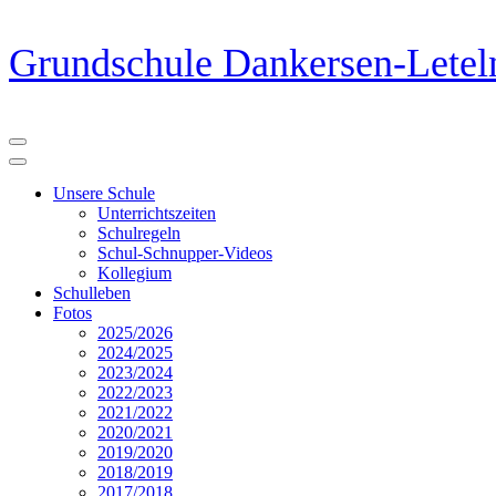
Zum
Grundschule Dankersen-Letel
Inhalt
springen
(Eingabetaste
drücken)
Unsere Schule
Unterrichtszeiten
Schulregeln
Schul-Schnupper-Videos
Kollegium
Schulleben
Fotos
2025/2026
2024/2025
2023/2024
2022/2023
2021/2022
2020/2021
2019/2020
2018/2019
2017/2018