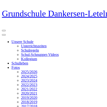
Zum
Grundschule Dankersen-Letel
Inhalt
springen
(Eingabetaste
drücken)
Unsere Schule
Unterrichtszeiten
Schulregeln
Schul-Schnupper-Videos
Kollegium
Schulleben
Fotos
2025/2026
2024/2025
2023/2024
2022/2023
2021/2022
2020/2021
2019/2020
2018/2019
2017/2018