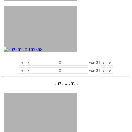
«
‹
von
21
›
»
«
‹
von
21
›
»
2022 – 2023