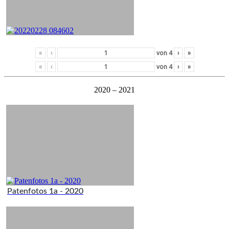
«
‹
von
4
›
»
«
‹
von
4
›
»
2020 – 2021
Patenfotos 1a - 2020