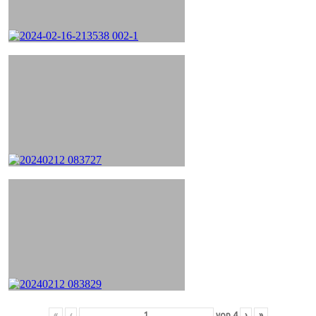
«
‹
von
4
›
»