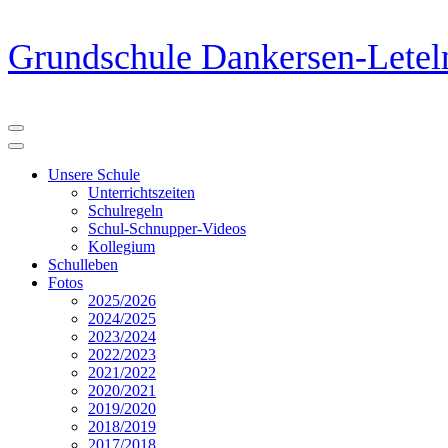
Zum
Grundschule Dankersen-Letel
Inhalt
springen
(Eingabetaste
drücken)
Unsere Schule
Unterrichtszeiten
Schulregeln
Schul-Schnupper-Videos
Kollegium
Schulleben
Fotos
2025/2026
2024/2025
2023/2024
2022/2023
2021/2022
2020/2021
2019/2020
2018/2019
2017/2018