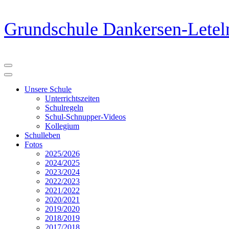
Zum
Grundschule Dankersen-Letel
Inhalt
springen
(Eingabetaste
drücken)
Unsere Schule
Unterrichtszeiten
Schulregeln
Schul-Schnupper-Videos
Kollegium
Schulleben
Fotos
2025/2026
2024/2025
2023/2024
2022/2023
2021/2022
2020/2021
2019/2020
2018/2019
2017/2018