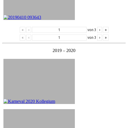
«
‹
von
3
›
»
«
‹
von
3
›
»
2019 – 2020