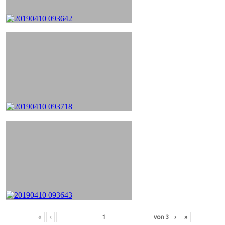
«
‹
von
3
›
»