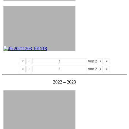
«
‹
von
2
›
»
«
‹
von
2
›
»
2022 – 2023