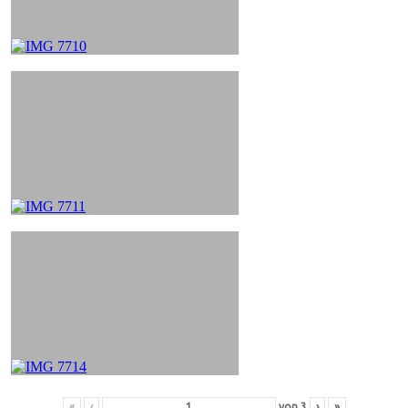
«
‹
von
3
›
»