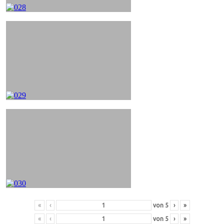
«
‹
von
5
›
»
«
‹
von
5
›
»