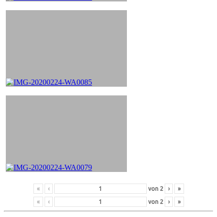
«
‹
von
2
›
»
«
‹
von
2
›
»