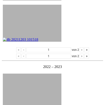
«
‹
von
2
›
»
«
‹
von
2
›
»
2022 – 2023