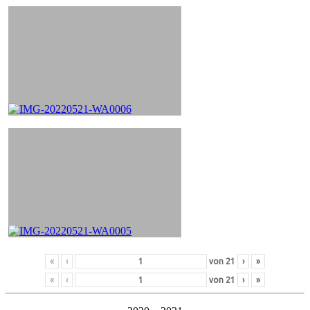
«
‹
von
21
›
»
«
‹
von
21
›
»