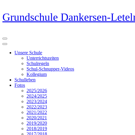
Zum
Grundschule Dankersen-Letel
Inhalt
springen
(Eingabetaste
drücken)
Unsere Schule
Unterrichtszeiten
Schulregeln
Schul-Schnupper-Videos
Kollegium
Schulleben
Fotos
2025/2026
2024/2025
2023/2024
2022/2023
2021/2022
2020/2021
2019/2020
2018/2019
2017/2018