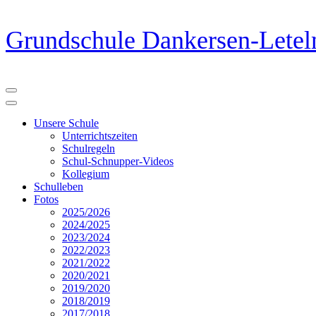
Zum
Grundschule Dankersen-Letel
Inhalt
springen
(Eingabetaste
drücken)
Unsere Schule
Unterrichtszeiten
Schulregeln
Schul-Schnupper-Videos
Kollegium
Schulleben
Fotos
2025/2026
2024/2025
2023/2024
2022/2023
2021/2022
2020/2021
2019/2020
2018/2019
2017/2018