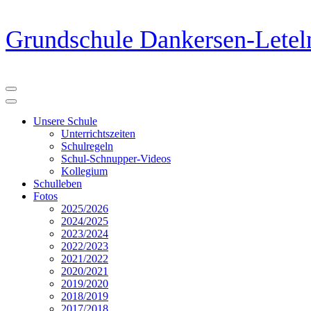
Zum
Grundschule Dankersen-Letel
Inhalt
springen
(Eingabetaste
drücken)
Unsere Schule
Unterrichtszeiten
Schulregeln
Schul-Schnupper-Videos
Kollegium
Schulleben
Fotos
2025/2026
2024/2025
2023/2024
2022/2023
2021/2022
2020/2021
2019/2020
2018/2019
2017/2018