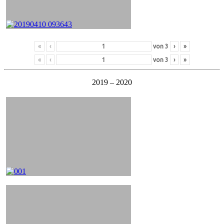
«
‹
von
3
›
»
«
‹
von
3
›
»
2019 – 2020