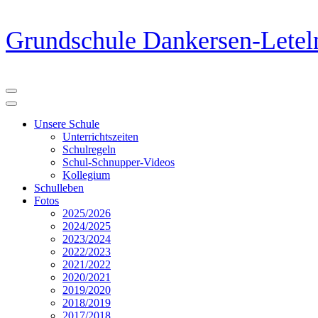
Zum
Grundschule Dankersen-Letel
Inhalt
springen
(Eingabetaste
drücken)
Unsere Schule
Unterrichtszeiten
Schulregeln
Schul-Schnupper-Videos
Kollegium
Schulleben
Fotos
2025/2026
2024/2025
2023/2024
2022/2023
2021/2022
2020/2021
2019/2020
2018/2019
2017/2018