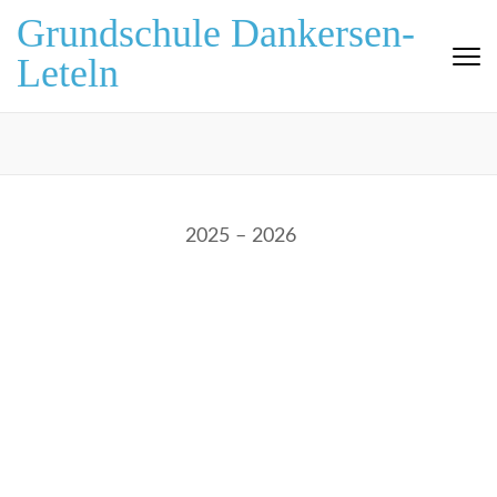
Zum
Grundschule Dankersen-
Inhalt
Leteln
springen
(Eingabetaste
drücken)
2025 – 2026