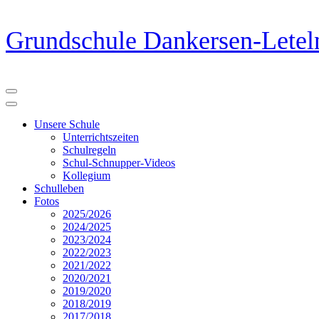
Zum
Grundschule Dankersen-Letel
Inhalt
springen
(Eingabetaste
drücken)
Unsere Schule
Unterrichtszeiten
Schulregeln
Schul-Schnupper-Videos
Kollegium
Schulleben
Fotos
2025/2026
2024/2025
2023/2024
2022/2023
2021/2022
2020/2021
2019/2020
2018/2019
2017/2018