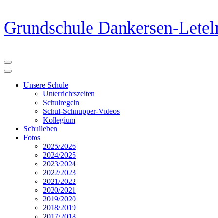
Zum
Grundschule Dankersen-Letel
Inhalt
springen
(Eingabetaste
drücken)
Unsere Schule
Unterrichtszeiten
Schulregeln
Schul-Schnupper-Videos
Kollegium
Schulleben
Fotos
2025/2026
2024/2025
2023/2024
2022/2023
2021/2022
2020/2021
2019/2020
2018/2019
2017/2018