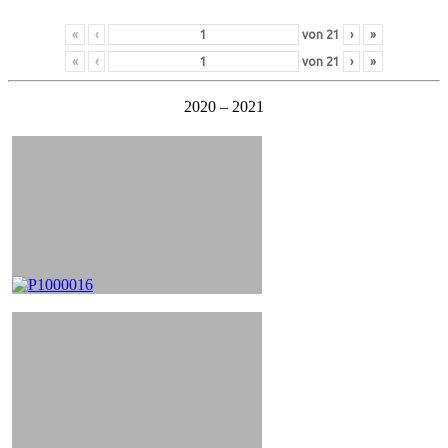
«
‹
von
21
›
»
«
‹
von
21
›
»
2020 – 2021