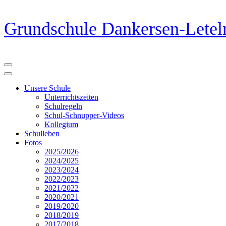
Zum
Grundschule Dankersen-Letel
Inhalt
springen
(Eingabetaste
drücken)
Unsere Schule
Unterrichtszeiten
Schulregeln
Schul-Schnupper-Videos
Kollegium
Schulleben
Fotos
2025/2026
2024/2025
2023/2024
2022/2023
2021/2022
2020/2021
2019/2020
2018/2019
2017/2018