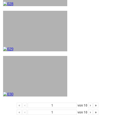
«
‹
von
10
›
»
«
‹
von
10
›
»