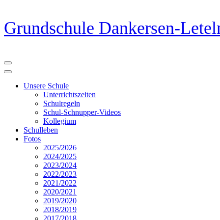
Zum
Grundschule Dankersen-Letel
Inhalt
springen
(Eingabetaste
drücken)
Unsere Schule
Unterrichtszeiten
Schulregeln
Schul-Schnupper-Videos
Kollegium
Schulleben
Fotos
2025/2026
2024/2025
2023/2024
2022/2023
2021/2022
2020/2021
2019/2020
2018/2019
2017/2018