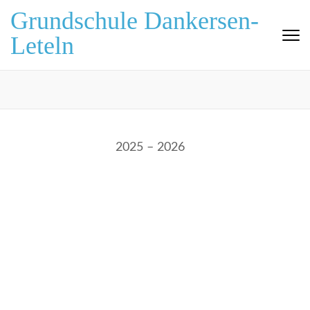
Zum
Grundschule Dankersen-
Inhalt
Leteln
springen
(Eingabetaste
drücken)
2025 – 2026